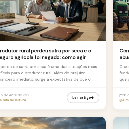
rodutor rural perdeu safra por seca e o
Con
eguro agrícola foi negado: como agir
abu
 perda de safra por seca é uma das situações mais
O co
ifíceis para o produtor rural. Além do prejuízo
fund
inanceiro imediato, surge a expectativa de que o
que 
eguro agrícola cubra os da...
terc
15 de Abril de 2026
28 
Ler artigo
4 min de leitura
4 mi