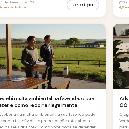
14 de Janeiro de 2026
12 
Ler artigo
4 min de leitura
3 mi
ecebi multa ambiental na fazenda: o que
Adv
azer e como recorrer legalmente
GO
eceber uma multa ambiental na sua fazenda pode
O ag
erar muitas dúvidas e preocupações. Afinal, quais
Verd
ão os seus direitos? Como você pode se defender?
part