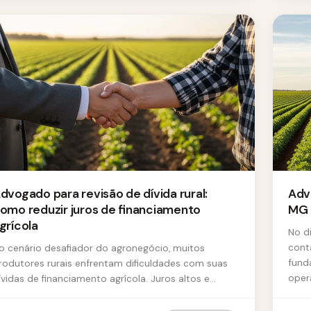
dvogado para revisão de dívida rural:
Adv
omo reduzir juros de financiamento
MG
grícola
No d
cont
o cenário desafiador do agronegócio, muitos
fund
rodutores rurais enfrentam dificuldades com suas
oper
ívidas de financiamento agrícola. Juros altos e
ondições desfavoráveis podem com...