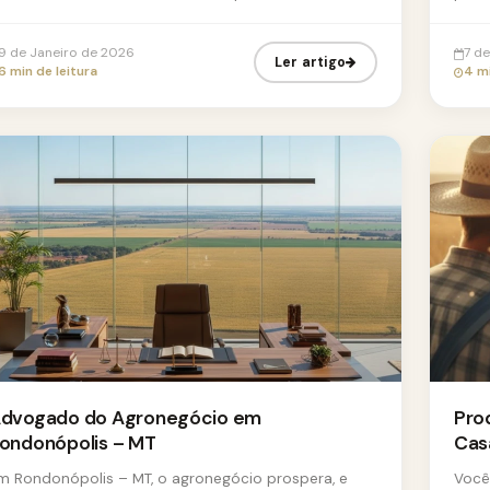
 quais as melhores estratég...
produ
9 de Janeiro de 2026
7 d
Ler artigo
6 min de leitura
4 mi
dvogado do Agronegócio em
Pro
ondonópolis – MT
Cas
m Rondonópolis – MT, o agronegócio prospera, e
Você,