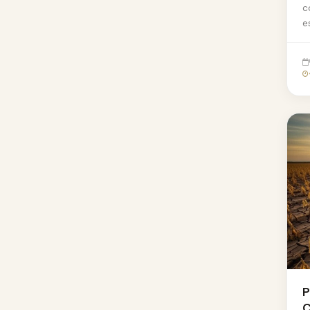
c
e
e
P
C