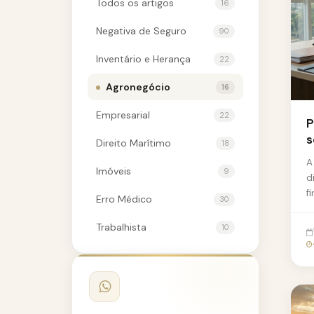
Todos os artigos
16
Negativa de Seguro
90
Inventário e Herança
22
Agronegócio
16
Empresarial
22
P
s
Direito Marítimo
18
A
Imóveis
9
d
f
Erro Médico
30
s
Trabalhista
10