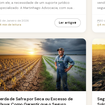
om ele, a necessidade de um suporte jurídico
vend
specializado. A Martinhago Advocacia, com sua
segu
xpertise em defesa dos direitos no ...
comp
6 de Janeiro de 2026
30 
Ler artigo
4 min de leitura
4 mi
erda de Safra por Seca ou Excesso de
Segu
huva: Como Garantir que o Seguro
Sol