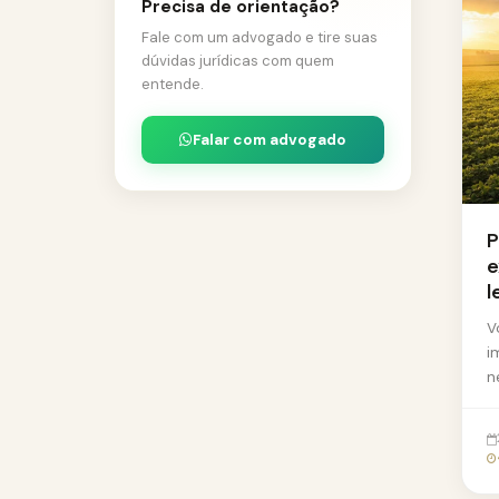
Precisa de orientação?
Fale com um advogado e tire suas
dúvidas jurídicas com quem
entende.
Falar com advogado
P
e
l
V
i
n
e