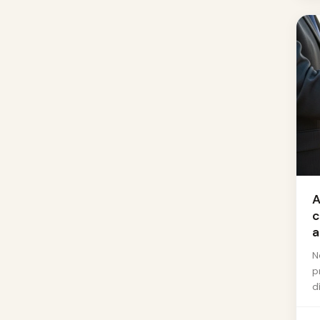
A
c
a
N
p
d
c