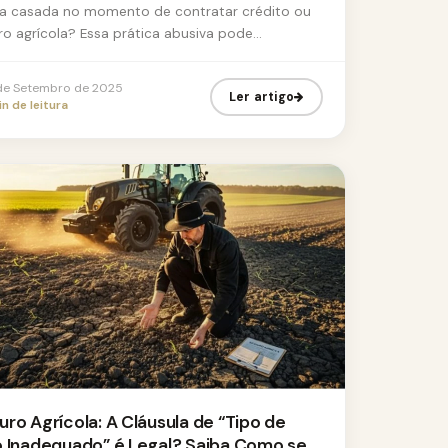
a casada no momento de contratar crédito ou
ro agrícola? Essa prática abusiva pode
rometer sua saúde financeira e o ...
de Setembro de 2025
Ler artigo
n de leitura
ro Agrícola: A Cláusula de “Tipo de
o Inadequado” é Legal? Saiba Como se