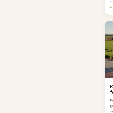
R
f
R
g
s