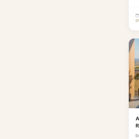
E
A
R
E