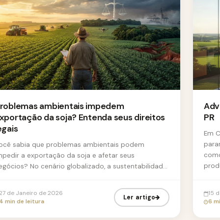
roblemas ambientais impedem
Adv
xportação da soja? Entenda seus direitos
PR
egais
Em C
para
ocê sabia que problemas ambientais podem
como
mpedir a exportação da soja e afetar seus
prod
egócios? No cenário globalizado, a sustentabilidade
eq...
 a conformidade com as leis ambientais...
27 de Janeiro de 2026
15 
Ler artigo
4 min de leitura
6 mi