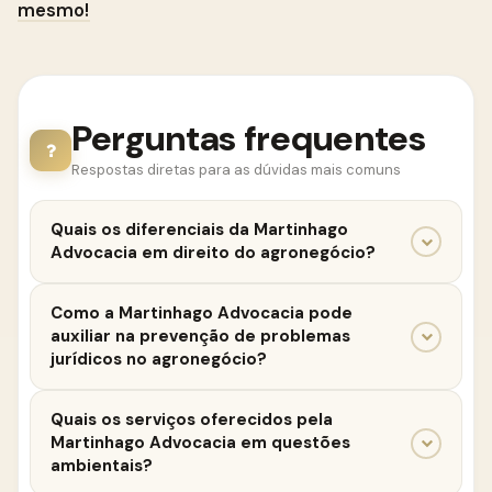
mesmo!
Perguntas frequentes
Respostas diretas para as dúvidas mais comuns
Quais os diferenciais da Martinhago
Advocacia em direito do agronegócio?
A Martinhago Advocacia se destaca pela equipe
Como a Martinhago Advocacia pode
especializada, atendimento personalizado,
auxiliar na prevenção de problemas
compromisso com os resultados, transparência e
jurídicos no agronegócio?
ética, e conhecimento técnico sobre as atividades
A Martinhago Advocacia oferece serviços de
do agronegócio.
Quais os serviços oferecidos pela
consultoria jurídica preventiva, orientando os
Martinhago Advocacia em questões
produtores rurais e empresas do setor sobre as
ambientais?
melhores práticas para evitar problemas futuros.