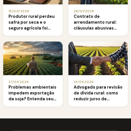
15/04/2026
28/01/2026
Produtor rural perdeu
Contrato de
safra por seca e o
arrendamento rural:
seguro agrícola foi
cláusulas abusivas
negado: como agir
que o produtor precisa
conhecer
27/01/2026
14/01/2026
Problemas ambientais
Advogado para revisão
impedem exportação
de dívida rural: como
da soja? Entenda seus
reduzir juros de
direitos legais
financiamento
agrícola