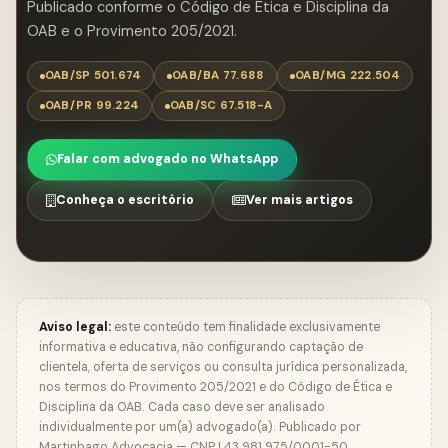
Publicado conforme o Código de Ética e Disciplina da
OAB e o Provimento 205/2021.
OAB/SP 501.674
OAB/BA 77.688
OAB/MG 222.504
OAB/PR 99.224
OAB/SC 67.518-A
Falar com advogado no WhatsApp
Conheça o escritório
Ver mais artigos
Aviso legal:
este conteúdo tem finalidade exclusivamente
informativa e educativa, não configurando captação de
clientela, oferta de serviços ou consulta jurídica personalizada,
nos termos do Provimento 205/2021 e do Código de Ética e
Disciplina da OAB. Cada caso deve ser analisado
individualmente por um(a) advogado(a). Publicado por
Martinhago Advocacia — CNPJ 43.981.975/0001-50.