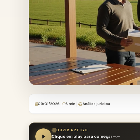
09/01/2026
6 min
Análise jurídica
OUVIR ARTIGO
Clique em play para começar
—:—