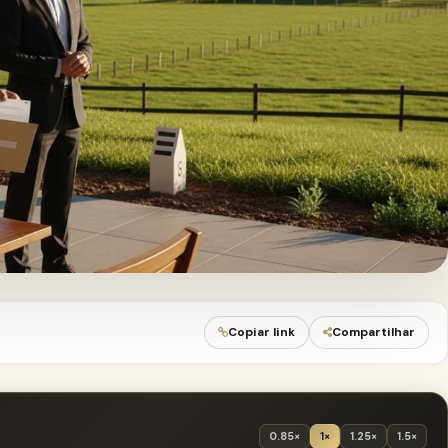
Copiar link
Compartilhar
0.85×
1×
1.25×
1.5×