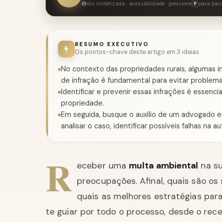
Voz sintetizada · acessibilidade · pressione
para pau
P
RESUMO EXECUTIVO
Os pontos-chave deste artigo em 3 ideias
No contexto das propriedades rurais, algumas 
de infração é fundamental para evitar problema
Identificar e prevenir essas infrações é essenci
propriedade.
Em seguida, busque o auxílio de um advogado es
analisar o caso, identificar possíveis falhas na
R
eceber uma
multa ambiental
na su
preocupações. Afinal, quais são o
quais as melhores estratégias par
te guiar por todo o processo, desde o rec