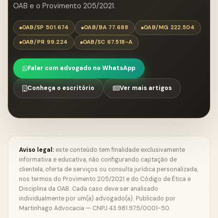
OAB e o Provimento 205/2021.
OAB/SP 501.674
OAB/BA 77.688
OAB/MG 222.504
OAB/PR 99.224
OAB/SC 67.518-A
Falar com advogado no WhatsApp
Conheça o escritório
Ver mais artigos
Aviso legal:
este conteúdo tem finalidade exclusivamente
informativa e educativa, não configurando captação de
clientela, oferta de serviços ou consulta jurídica personalizada,
nos termos do Provimento 205/2021 e do Código de Ética e
Disciplina da OAB. Cada caso deve ser analisado
individualmente por um(a) advogado(a). Publicado por
Martinhago Advocacia — CNPJ 43.981.975/0001-50.