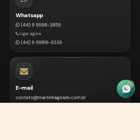
Whatsapp
(44) 9 9998-3859
Ligar agora
(44) 9 99819-9339
E-mail
contato@martinhagoadv.com.br
Site desenvolvido por
João Coutinho
CNPJ 43.981.975/0001-50.