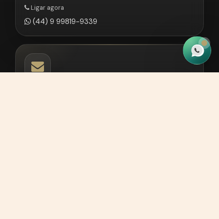
Ligar agora
(44) 9 99819-9339
E-mail
contato@martinhagoadv.com.br
Site desenvolvido por
João Coutinho
CNPJ 43.981.975/0001-50.
Política de privacidade
Mapa do site
Voltar ao topo