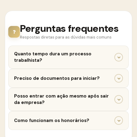
Perguntas frequentes
Respostas diretas para as dúvidas mais comuns
Quanto tempo dura um processo
trabalhista?
Em média, entre 6 meses e 2 anos, dependendo do
Preciso de documentos para iniciar?
caso.
Sim. Carteira de trabalho, comprovantes de salário,
Posso entrar com ação mesmo após sair
mensagens, testemunhas e outros registros podem
da empresa?
ajudar.
Sim. O prazo para reclamar direitos trabalhistas é
Como funcionam os honorários?
de até 2 anos após o término do contrato.
Os honorários são determinados conforme as