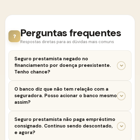
Perguntas frequentes
Respostas diretas para as dúvidas mais comuns
Seguro prestamista negado no
financiamento por doença preexistente.
Tenho chance?
Em muitos casos, sim. Se não houve exame prévio
O banco diz que não tem relação com a
exigido na contratação e não há prova de má-fé, a
seguradora. Posso acionar o banco mesmo
recusa costuma ser considerada abusiva, segundo
assim?
entendimento do STJ.
Sim, porque há cadeia de consumo. O CDC permite
Seguro prestamista não paga empréstimo
responsabilizar qualquer fornecedor que participe
consignado. Continuo sendo descontado,
do produto ofertado. A jurisprudência reconhece
e agora?
essa responsabilidade solidária em diversos