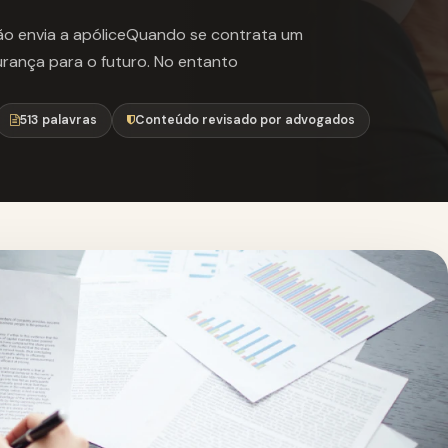
ão envia a apóliceQuando se contrata um
urança para o futuro. No entanto
513 palavras
Conteúdo revisado por advogados