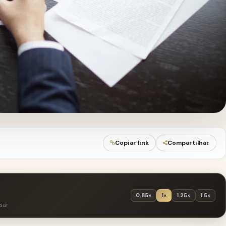
Copiar link
Compartilhar
0.85×
1×
1.25×
1.5×
sar