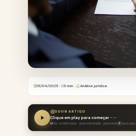
15/04/2025
3 min
Análise jurídica
OUVIR ARTIGO
Clique em play para começar
—:—
Voz sintetizada · acessibilidade · pressione
para pau
P