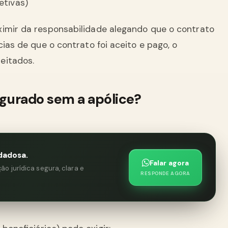
etivas)
ximir da responsabilidade alegando que o contrato
cias de que o contrato foi aceito e pago, o
eitados.
segurado sem a apólice?
dadosa.
Falar agora
o jurídica segura, clara e
RESPONDE AGORA