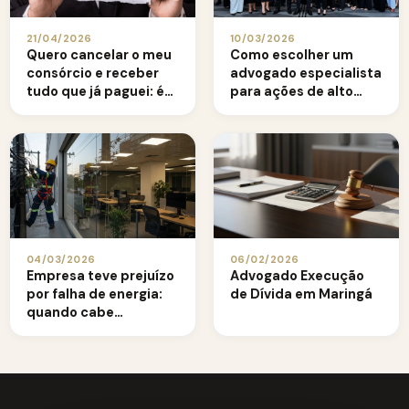
21/04/2026
10/03/2026
Quero cancelar o meu
Como escolher um
consórcio e receber
advogado especialista
tudo que já paguei: é
para ações de alto
possível recuperar os
valor
valores?
04/03/2026
06/02/2026
Empresa teve prejuízo
Advogado Execução
por falha de energia:
de Dívida em Maringá
quando cabe
indenização alta