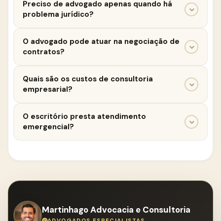
Preciso de advogado apenas quando há
problema jurídico?
Não. A atuação preventiva evita ações judiciais e
O advogado pode atuar na negociação de
custos desnecessários, contribuindo para a gestão
contratos?
eficiente da empresa.
Sim. A revisão e elaboração de contratos com
Quais são os custos de consultoria
suporte jurídico reduzem riscos e protegem os
empresarial?
interesses da empresa.
Os honorários variam conforme a necessidade de
O escritório presta atendimento
atuação, sendo definidos conforme normas da OAB
emergencial?
e plano de acompanhamento jurídico empresarial.
Sim. Atuamos em situações urgentes relacionadas a
litígios e medidas judiciais em defesa da empresa.
Martinhago Advocacia e Consultoria
ADVOGADOS ESPECIALISTAS