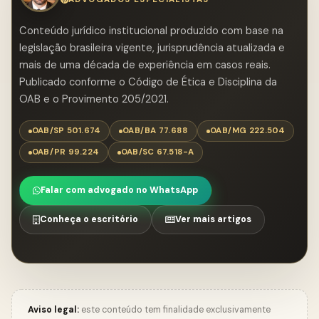
Conteúdo jurídico institucional produzido com base na
legislação brasileira vigente, jurisprudência atualizada e
mais de uma década de experiência em casos reais.
Publicado conforme o Código de Ética e Disciplina da
OAB e o Provimento 205/2021.
OAB/SP 501.674
OAB/BA 77.688
OAB/MG 222.504
OAB/PR 99.224
OAB/SC 67.518-A
Falar com advogado no WhatsApp
Conheça o escritório
Ver mais artigos
Aviso legal:
este conteúdo tem finalidade exclusivamente