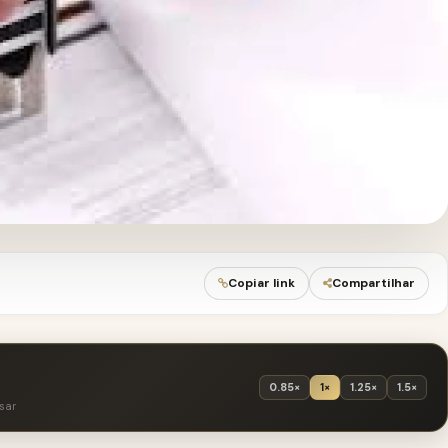
Copiar link
Compartilhar
0.85×
1×
1.25×
1.5×
sar