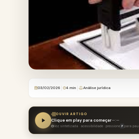
03/02/2026
4 min
Análise jurídica
OUVIR ARTIGO
Clique em play para começar
—:—
Voz sintetizada · acessibilidade · pressione
para pau
P