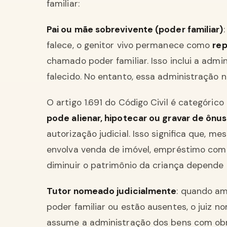
familiar:
Pai ou mãe sobrevivente (poder familiar)
falece, o genitor vivo permanece como
rep
chamado poder familiar. Isso inclui a admi
falecido. No entanto, essa administração nã
O artigo 1.691 do Código Civil é categóric
pode alienar, hipotecar ou gravar de ônus
autorização judicial. Isso significa que, 
envolva venda de imóvel, empréstimo com 
diminuir o patrimônio da criança depende d
Tutor nomeado judicialmente
: quando am
poder familiar ou estão ausentes, o juiz 
assume a administração dos bens com obri