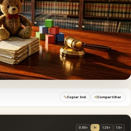
Copiar link
Compartilhar
0.85×
1×
1.25×
1.5×