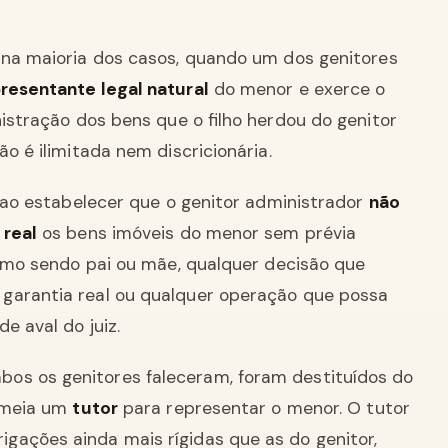
: na maioria dos casos, quando um dos genitores
resentante legal natural
do menor e exerce o
nistração dos bens que o filho herdou do genitor
o é ilimitada nem discricionária.
o ao estabelecer que o genitor administrador
não
 real
os bens imóveis do menor sem prévia
mesmo sendo pai ou mãe, qualquer decisão que
garantia real ou qualquer operação que possa
e aval do juiz.
bos os genitores faleceram, foram destituídos do
nomeia um
tutor
para representar o menor. O tutor
gações ainda mais rígidas que as do genitor,