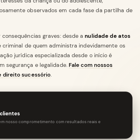
nteresses da criança ou do adolescente,
rosamente observados em cada fase da partilha de
er consequências graves: desde a
nulidade de atos
 e criminal de quem administra indevidamente os
ação jurídica especializada desde o início é
om segurança e legalidade.
Fale com nossos
 direito sucessório
.
clientes
tem nosso comprometimento com resultados reais e