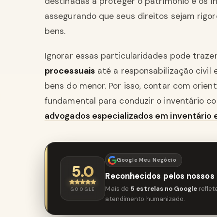
destinadas a proteger o patrimônio e os i
assegurando que seus direitos sejam rigo
bens.
Ignorar essas particularidades pode traz
processuais
até a responsabilização civil
bens do menor. Por isso, contar com orient
fundamental para conduzir o inventário c
advogados especializados em inventário e
Google Meu Negócio
5.0
Reconhecidos pelos nossos 
Mais de
5 estrelas no Google
refle
GOOGLE
atendimento humanizado.