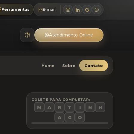
Ferramentas
E-mail
Atendimento Online
Home
Sobre
Contato
COLETE PARA COMPLETAR:
M
A
R
T
I
N
H
A
G
O