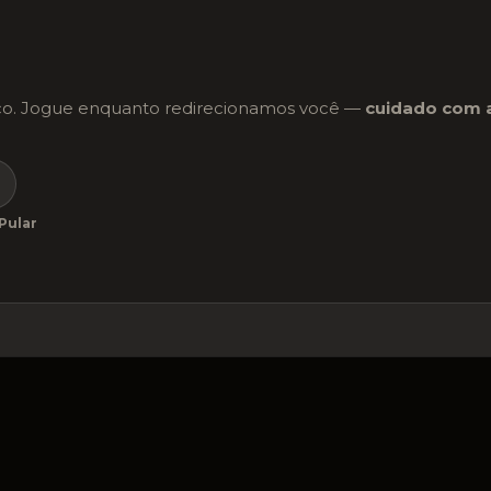
dico. Jogue enquanto redirecionamos você —
cuidado com 
Pular