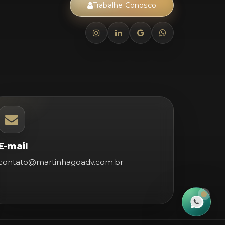
Trabalhe Conosco
E-mail
contato@martinhagoadv.com.br