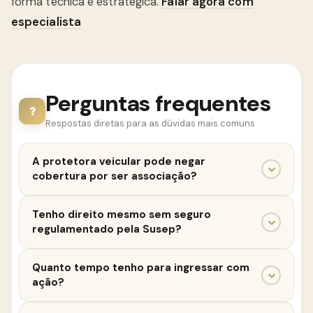
forma técnica e estratégica.
Falar agora com
especialista
Perguntas frequentes
Respostas diretas para as dúvidas mais comuns
A protetora veicular pode negar
cobertura por ser associação?
Ela pode tentar, mas isso não significa que seja
Tenho direito mesmo sem seguro
legal. O Judiciário tem reconhecido falhas de
regulamentado pela Susep?
serviço e condenado associações por negativa
indevida.
Sim. Se a associação ofereceu proteção, ela deve
Quanto tempo tenho para ingressar com
cumprir o que foi prometido. O consumidor pode
ação?
exigir cumprimento contratual com base no CDC.
Em geral, o prazo é de cinco anos para direitos do