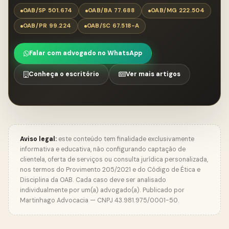
OAB/SP 501.674
OAB/BA 77.688
OAB/MG 222.504
OAB/PR 99.224
OAB/SC 67.518-A
Falar com advogado no WhatsApp
Conheça o escritório
Ver mais artigos
Aviso legal:
este conteúdo tem finalidade exclusivamente
informativa e educativa, não configurando captação de
clientela, oferta de serviços ou consulta jurídica personalizada,
nos termos do Provimento 205/2021 e do Código de Ética e
Disciplina da OAB. Cada caso deve ser analisado
individualmente por um(a) advogado(a). Publicado por
Martinhago Advocacia — CNPJ 43.981.975/0001-50.