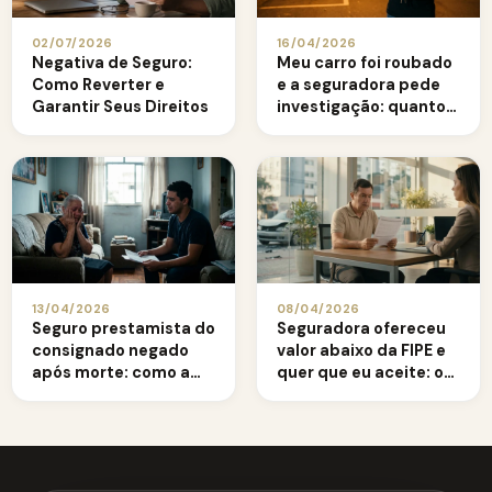
02/07/2026
16/04/2026
Negativa de Seguro:
Meu carro foi roubado
Como Reverter e
e a seguradora pede
Garantir Seus Direitos
investigação: quanto
tempo ela tem?
13/04/2026
08/04/2026
Seguro prestamista do
Seguradora ofereceu
consignado negado
valor abaixo da FIPE e
após morte: como a
quer que eu aceite: o
família deve agir
que fazer?