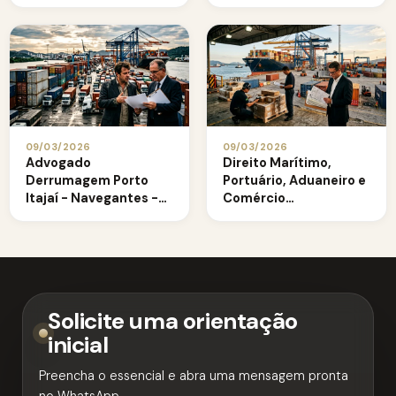
09/03/2026
09/03/2026
Advogado
Direito Marítimo,
Derrumagem Porto
Portuário, Aduaneiro e
Itajaí - Navegantes -
Comércio
SC
Internacional em
Paranaguá-PR
Solicite uma orientação
inicial
Preencha o essencial e abra uma mensagem pronta