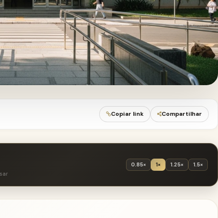
Copiar link
Compartilhar
0.85×
1×
1.25×
1.5×
sar