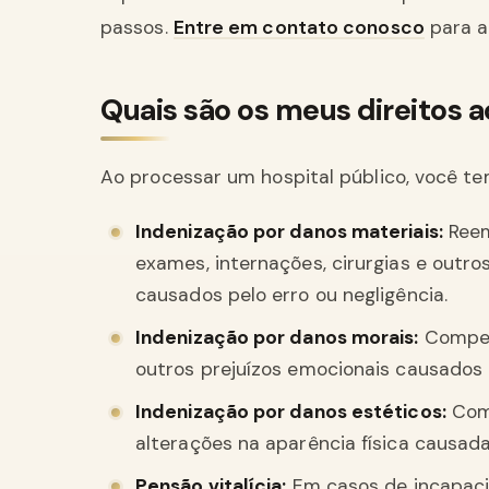
passos.
Entre em contato conosco
para a
Quais são os meus direitos 
Ao processar um hospital público, você tem
Indenização por danos materiais:
Reem
exames, internações, cirurgias e outr
causados pelo erro ou negligência.
Indenização por danos morais:
Compens
outros prejuízos emocionais causados 
Indenização por danos estéticos:
Comp
alterações na aparência física causada
Pensão vitalícia:
Em casos de incapaci