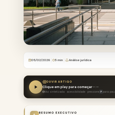
05/02/2026
5 min
Análise jurídica
OUVIR ARTIGO
Clique em play para começar
—:—
Voz sintetizada · acessibilidade · pressione
para pau
P
RESUMO EXECUTIVO