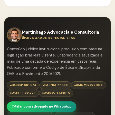
conforme a Súmula 610 do STJ.
muitos casos, os honorários são vinculados ao êxito
da ação. Entre em contato para entender nosso
modelo de trabalho.
Martinhago Advocacia e Consultoria
ADVOGADOS ESPECIALISTAS
Conteúdo jurídico institucional produzido com base na
legislação brasileira vigente, jurisprudência atualizada e
mais de uma década de experiência em casos reais.
Publicado conforme o Código de Ética e Disciplina da
OAB e o Provimento 205/2021.
OAB/SP 501.674
OAB/BA 77.688
OAB/MG 222.504
OAB/PR 99.224
OAB/SC 67.518-A
Falar com advogado no WhatsApp