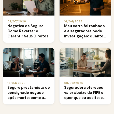
02/07/2026
16/04/2026
Negativa de Seguro:
Meu carro foi roubado
Como Reverter e
e a seguradora pede
Garantir Seus Direitos
investigação: quanto
tempo ela tem?
13/04/2026
08/04/2026
Seguro prestamista do
Seguradora ofereceu
consignado negado
valor abaixo da FIPE e
após morte: como a
quer que eu aceite: o
família deve agir
que fazer?