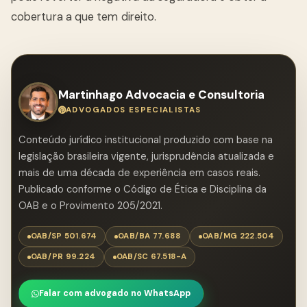
cobertura a que tem direito.
Martinhago Advocacia e Consultoria
ADVOGADOS ESPECIALISTAS
Conteúdo jurídico institucional produzido com base na
legislação brasileira vigente, jurisprudência atualizada e
mais de uma década de experiência em casos reais.
Publicado conforme o Código de Ética e Disciplina da
OAB e o Provimento 205/2021.
OAB/SP 501.674
OAB/BA 77.688
OAB/MG 222.504
OAB/PR 99.224
OAB/SC 67.518-A
Falar com advogado no WhatsApp