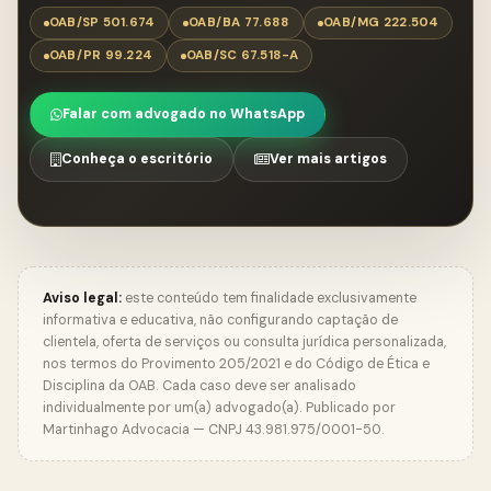
OAB/SP 501.674
OAB/BA 77.688
OAB/MG 222.504
OAB/PR 99.224
OAB/SC 67.518-A
Falar com advogado no WhatsApp
Conheça o escritório
Ver mais artigos
Aviso legal:
este conteúdo tem finalidade exclusivamente
informativa e educativa, não configurando captação de
clientela, oferta de serviços ou consulta jurídica personalizada,
nos termos do Provimento 205/2021 e do Código de Ética e
Disciplina da OAB. Cada caso deve ser analisado
individualmente por um(a) advogado(a). Publicado por
Martinhago Advocacia — CNPJ 43.981.975/0001-50.