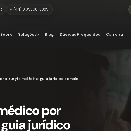
PR
(44) 9 99998-3859
Sobre
Soluções
Blog
Dúvidas Frequentes
Carreira
 cirurgia mal feita: guia jurídico completo
médico por
 guia jurídico