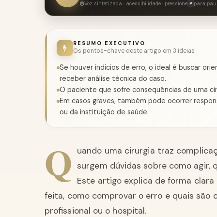
Voz sintetizada · acessibilidade · pressione
para pau
P
RESUMO EXECUTIVO
Os pontos-chave deste artigo em 3 ideias
Se houver indícios de erro, o ideal é buscar o
receber análise técnica do caso.
O paciente que sofre consequências de uma ciru
Em casos graves, também pode ocorrer responsabi
ou da instituição de saúde.
Q
uando uma cirurgia traz complicaç
surgem dúvidas sobre como agir, q
Este artigo explica de forma clara
feita, como comprovar o erro e quais são o
profissional ou o hospital.