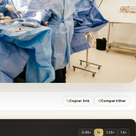
Copiar link
Compartilhar
0.85×
1×
1.25×
1.5×