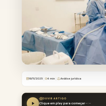
19/11/2025
4 min
Análise jurídica
OUVIR ARTIGO
Clique em play para começar
—:—