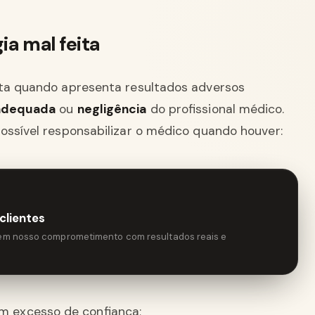
ia mal feita
ita quando apresenta resultados adversos
adequada
ou
negligência
do profissional médico.
possível responsabilizar o médico quando houver:
clientes
tem nosso comprometimento com resultados reais e
om excesso de confiança;