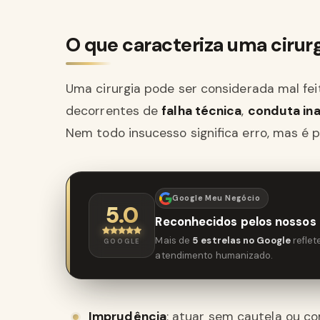
O que caracteriza uma cirurg
Uma cirurgia pode ser considerada mal fe
decorrentes de
falha técnica
,
conduta in
Nem todo insucesso significa erro, mas é 
Google Meu Negócio
5.0
Reconhecidos pelos nossos 
Mais de
5 estrelas no Google
refle
GOOGLE
atendimento humanizado.
Imprudência
: atuar sem cautela ou c