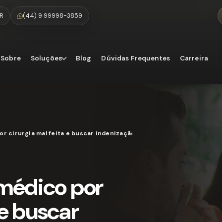
PR
(44) 9 99998-3859
Sobre
Soluções
Blog
Dúvidas Frequentes
Carreira
 cirurgia mal feita e buscar indenização pelos danos sofridos
médico por
 e buscar