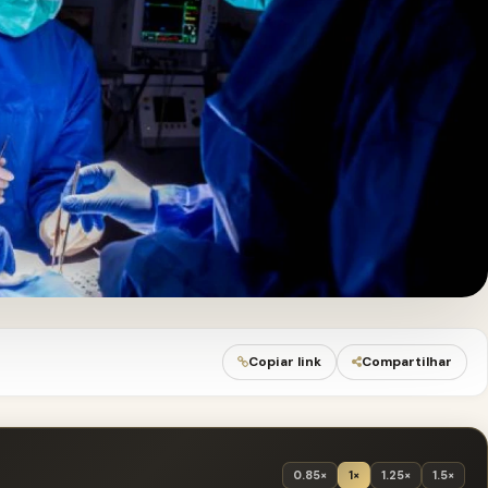
Copiar link
Compartilhar
0.85×
1×
1.25×
1.5×