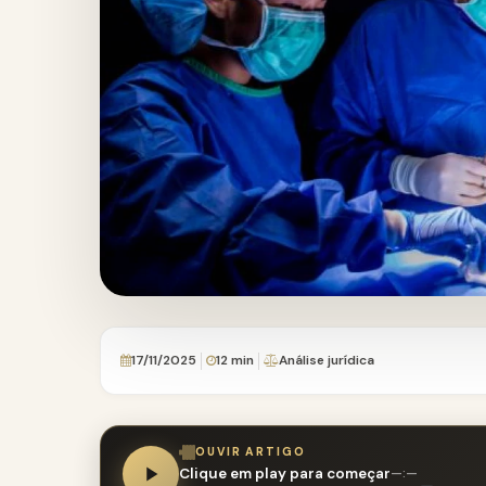
17/11/2025
12 min
Análise jurídica
OUVIR ARTIGO
Clique em play para começar
—:—