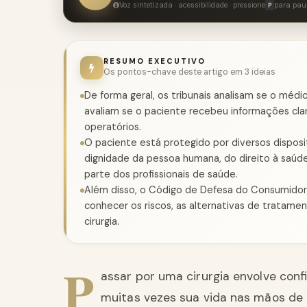
Voz sintetizada · acessibilidade · pressione
para pau
P
RESUMO EXECUTIVO
Os pontos-chave deste artigo em 3 ideias
De forma geral, os tribunais analisam se o méd
avaliam se o paciente recebeu informações clar
operatórios.
O paciente está protegido por diversos disposi
dignidade da pessoa humana, do direito à saúde
parte dos profissionais de saúde.
Além disso, o Código de Defesa do Consumidor 
conhecer os riscos, as alternativas de tratame
cirurgia.
P
assar por uma cirurgia envolve conf
muitas vezes sua vida nas mãos de