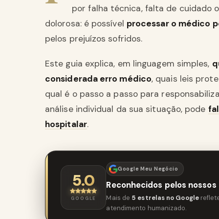
por falha técnica, falta de cuidado
dolorosa: é possível
processar o médico po
pelos prejuízos sofridos.
Este guia explica, em linguagem simples,
q
considerada erro médico
, quais leis pro
qual é o passo a passo para responsabiliza
análise individual da sua situação, pode
fa
hospitalar
.
Google Meu Negócio
5.0
Reconhecidos pelos nossos 
Mais de
5 estrelas no Google
refle
GOOGLE
atendimento humanizado.